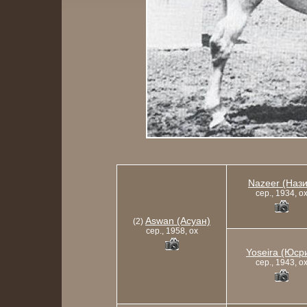
Nazeer (Нази
сер., 1934, o
Aswan (Асуан)
(2)
сер., 1958, ox
Yoseira (Юср
сер., 1943, o