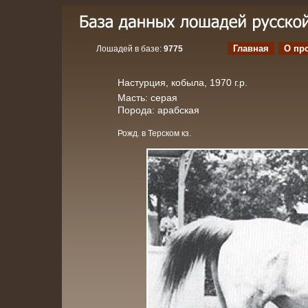
Главная
О пр
Лошадей в базе:
9775
Настурция, кобыла, 1970 г.р.
Масть: серая
Порода: арабская
Рожд. в Терском кз.