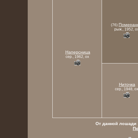
Померан
(76)
рыж., 1952, o
Наперсница
сер., 1962, ox
Ниточка
сер., 1948, o
От данной лошади в
По