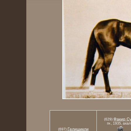
Факир С
(629)
гн., 1935, ахал
Гелишикли
(697)