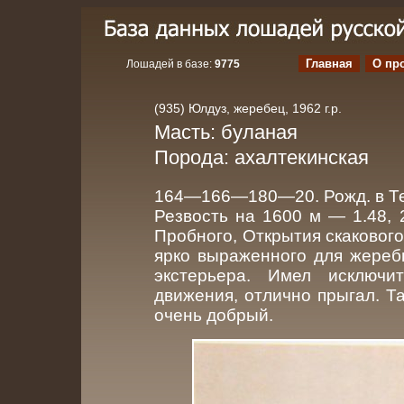
Главная
О пр
Лошадей в базе:
9775
(935) Юлдуз, жеребец, 1962 г.р.
Масть: буланая
Порода: ахалтекинская
164—166—180—20. Рожд. в Те
Резвость на 1600 м — 1.48,
Пробного, Открытия скакового
ярко выраженного для жереб
экстерьера. Имел исключи
движения, отлично прыгал. Та
очень добрый.