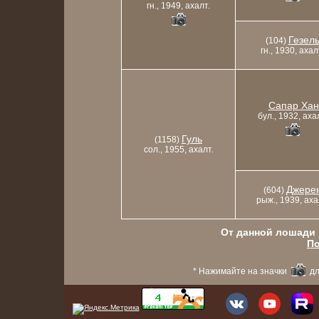
гн., 1949, ахалт.
Гезел
(104)
гн., 1930, ахал
Сапар Хан
бул., 1932, аха
Гуль
(1158)
сол., 1955, ахалт.
Джере
(604)
рыж., 1939, аха
От данной лошади в
По
* Нажимайте на значки
дл