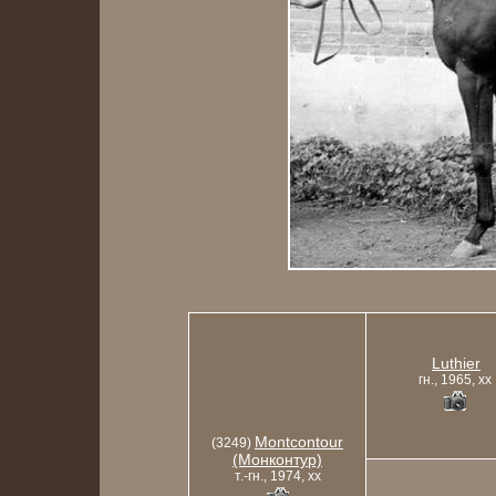
Luthier
гн., 1965, xx
Montcontour
(3249)
(Монконтур)
т.-гн., 1974, xx