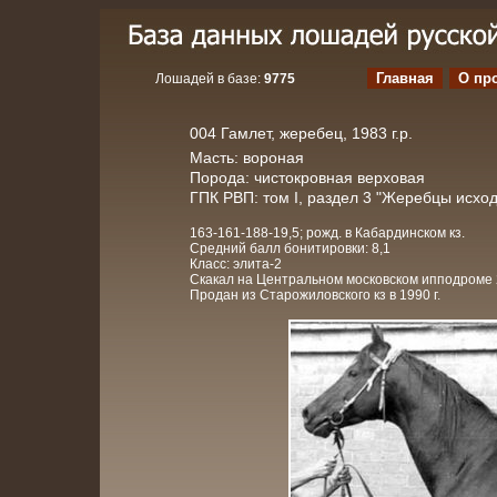
Главная
О пр
Лошадей в базе:
9775
004 Гамлет, жеребец, 1983 г.р.
Масть: вороная
Порода: чистокровная верховая
ГПК РВП: том I, раздел 3 "Жеребцы исхо
163-161-188-19,5; рожд. в Кабардинском кз.
Средний балл бонитировки: 8,1
Класс: элита-2
Скакал на Центральном московском ипподроме 2 л
Продан из Старожиловского кз в 1990 г.