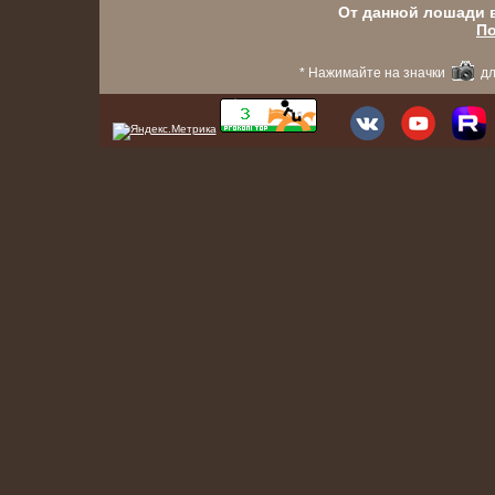
От данной лошади в
По
* Нажимайте на значки
дл