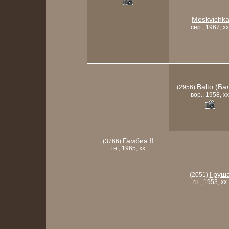
Moskvichk
сер., 1967, xx
Balto (Ба
(2956)
вор., 1958, xx
Гамбия II
(3766)
гн., 1965, xx
Груш
(2051)
гн., 1953, xx