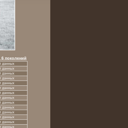
 6 поколений
т данных
т данных
т данных
т данных
т данных
т данных
т данных
т данных
т данных
т данных
т данных
т данных
т данных
т данных