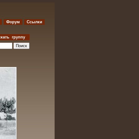
Форум
Ссылки
скать группу