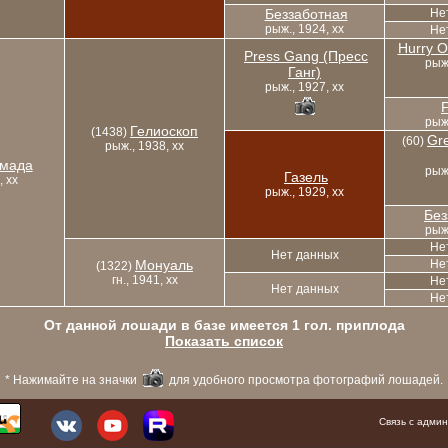
Беззаботная
Не
рыж., 1924, xx
Не
Hurry O
Press Gang (Пресс
рыж.
Ганг)
рыж., 1927, xx
F
рыж.
Гелиоскоп
(1438)
Gr
(60)
рыж., 1938, xx
мада
рыж.
Газель
, xx
рыж., 1929, xx
Без
рыж.
Не
Нет данных
Монуаль
Не
(1322)
гн., 1941, xx
Не
Нет данных
Не
От данной лошади в базе имеется 1 гол. приплода
Показать список
* Нажимайте на значки
для удобного просмотра фотографий лошадей.
Связь с адм