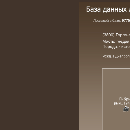
Лошадей в базе:
9775
(3800) Горгона
Масть: гнедая
Порода: чист
Рожд. в Днепроп
Гибр
рыж., 194