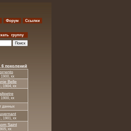
Форум
Ссылки
скать группу
 6 поколений
orrento
, 1900, xx
nie Belle
, 1904, xx
altpetre
, 1900, xx
т данных
uvernant
, 1901, xx
om Saint
905, xx