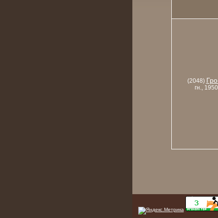
Гро
(2048)
гн., 1950