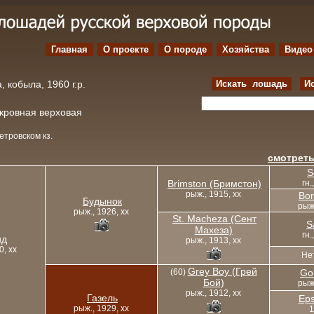
Главная
О проекте
O породе
Хозяйства
Видео
, кобыла, 1960 г.р.
Искать лошадь
И
окровная верховая
етровском кз.
смотреть
S
Brimston (Бримстон)
гн.
рыж., 1915, xx
Bon
Будынок
рыж.
рыж., 1926, xx
St. Macheza (Сент
S
Махеза)
гн.
ид
рыж., 1913, xx
0, xx
Не
Grey Boy (Грей
(60)
Go
Бой)
рыж.
рыж., 1912, xx
Газель
Eps
рыж., 1929, xx
1