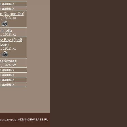
т данных
т данных
n (Харри Он)
, 1913, xx
ifinella
, 1913, xx
ey Boy (Грей
Бой)
, 1912, xx
заботная
, 1924, xx
т данных
т данных
т данных
т данных
инистратором: ADMIN@RW-BASE.RU