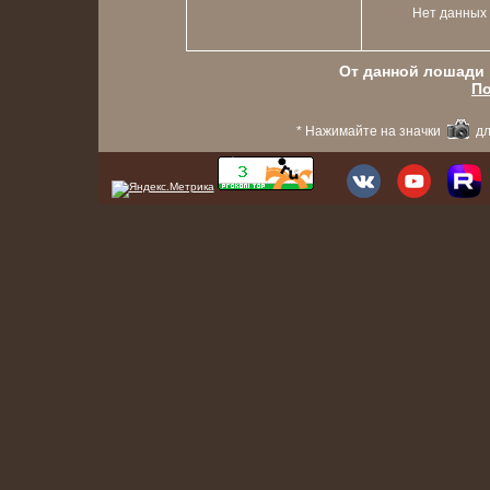
Нет данных
От данной лошади в
По
* Нажимайте на значки
дл