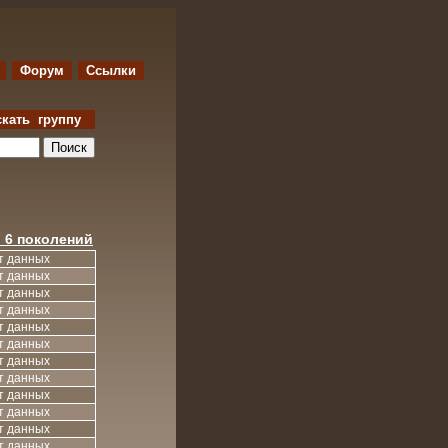
Форум
Ссылки
скать группу
 6 поколений
т данных
т данных
т данных
т данных
т данных
т данных
т данных
т данных
т данных
т данных
т данных
т данных