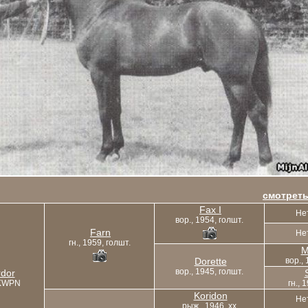
смотреть
Fax I
Не
вор., 1954, голшт.
Farn
Не
гн., 1959, голшт.
M
Dorette
вор., 
вор., 1945, голшт.
dor
 KWPN
гн., 
Koridon
Не
рыж., 1946, xx