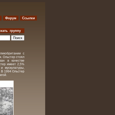
Форум
Ссылки
скать группу
еликобритании с
х. Ольстер стоял
ван в качестве
стер имеет 2,5%
 и мускулатуры,
. В 1994 Ольстер
игой.