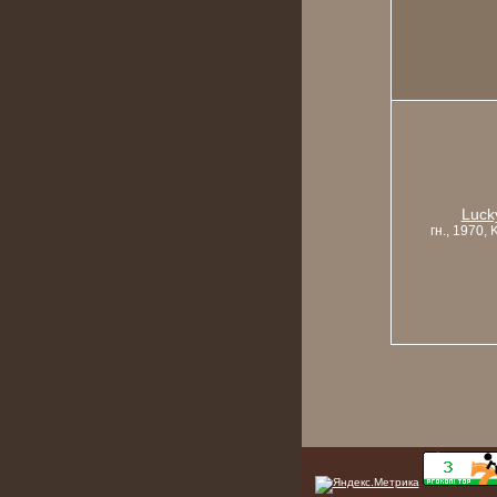
Luck
гн., 1970,