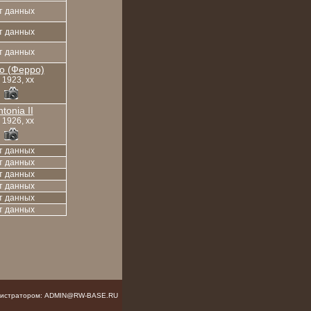
т данных
т данных
т данных
o (Ферро)
, 1923, xx
tonia II
, 1926, xx
т данных
т данных
т данных
т данных
т данных
т данных
инистратором: ADMIN@RW-BASE.RU