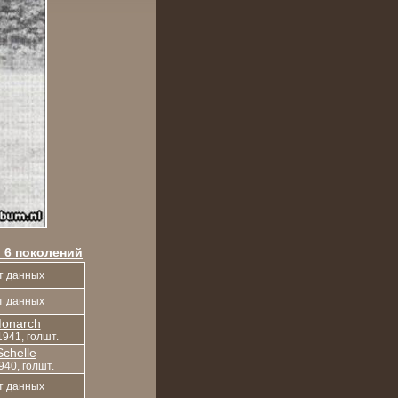
 6 поколений
т данных
т данных
onarch
1941, голшт.
Schelle
1940, голшт.
т данных