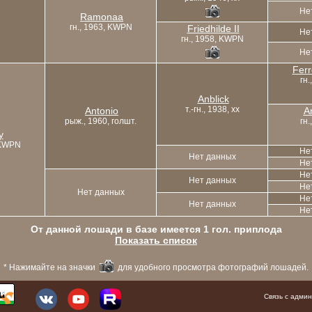
Не
Ramonaa
гн., 1963, KWPN
Friedhilde II
Не
гн., 1958, KWPN
Не
Ferr
гн.
Anblick
т.-гн., 1938, xx
Antonio
An
рыж., 1960, голшт.
гн.
y
 KWPN
Не
Нет данных
Не
Не
Нет данных
Не
Нет данных
Не
Нет данных
Не
От данной лошади в базе имеется 1 гол. приплода
Показать список
* Нажимайте на значки
для удобного просмотра фотографий лошадей.
Связь с адм