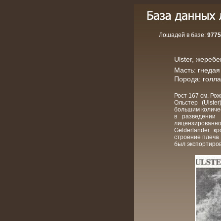
Лошадей в базе:
9775
Ulster, жеребец
Масть: гнедая
Порода: голл
Рост 167 см. Рож
Ольстер (Ulste
большим количес
в разведении 
лицензированно
Gelderlander к
строение плеча 
был экспортиров