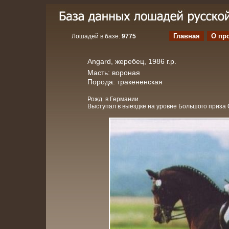
Главная
О пр
Лошадей в базе:
9775
Angard, жеребец, 1986 г.р.
Масть: вороная
Порода: тракененская
Рожд. в Германии.
Выступал в выездке на уровне Большого приза C