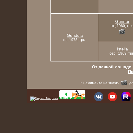
Gunnar
гн., 1960, трк.
Gundula
гн., 1975, трк.
Istella
сер., 1969, трк
От данной лошади в
По
* Нажимайте на значки
дл