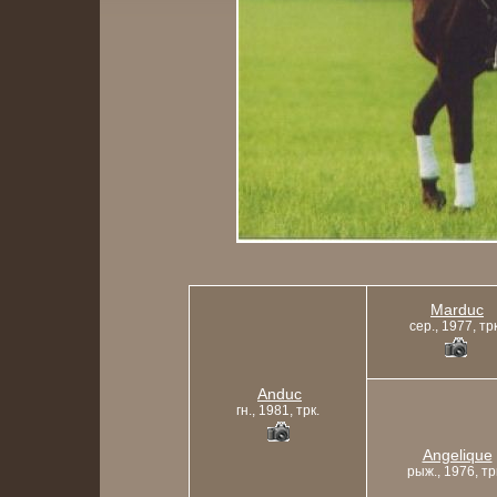
Marduc
сер., 1977, трк
Anduc
гн., 1981, трк.
Angelique
рыж., 1976, тр