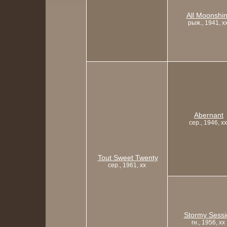
All Moonshi
рыж., 1941, x
Abernant
сер., 1946, xx
Tout Sweet Twenty
сер., 1961, xx
Stormy Sessi
гн., 1956, xx