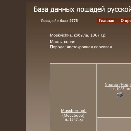
Главная
О пр
Лошадей в базе:
9775
Moskvichka, кобыла, 1967 г.р.
Масть: серая
Порода: чистокровная верховая
Nearco (Неар
гн., 1935, xx
Mossborough
(Моссборо)
гн., 1947, xx