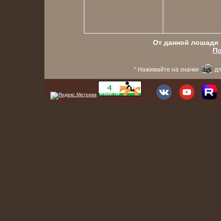
От данной лошади в
По
* Нажимайте на значки
дл