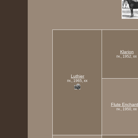
Klarion
гн., 1952, xx
Luthier
гн., 1965, xx
Flute Enchan
гн., 1950, xx