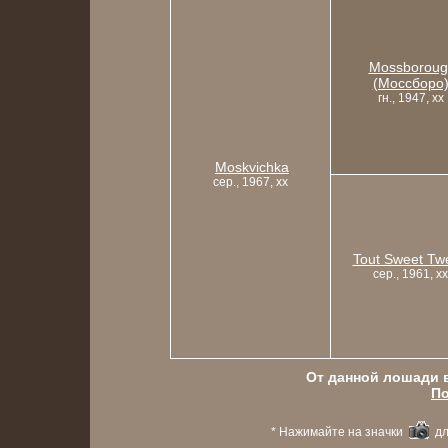
Mossboroug
(Моссборо
гн., 1947, xx
Moskvichka
сер., 1967, xx
Tout Sweet Tw
сер., 1961, xx
От данной лошади в
По
* Нажимайте на значки
дл