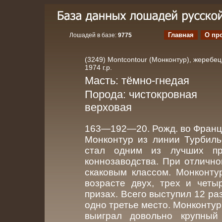
Главная
О пр
Лошадей в базе:
9775
(3249) Montcontour (Монконтур), жеребец
1974 г.р.
Масть: тёмно-гнедая
Порода: чистокровная
верховая
163—192—20. Рожд. во Франц
Монконтур из линии Турбиль
стал одним из лучших про
коннозаводства. При отличн
скаковым классом. Монконту
возрасте двух, трех и четы
призах. Всего выступил 12 ра
одно третье место. Монконтур
выиграл довольно крупный