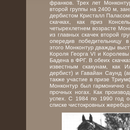
франков. Трех лет Монконту
второй группы на 2400 м, зан
дербистом Кристалл Паласом.
скачках, как приз Консе
четырехлетнем возрасте Монк
из главных скачек второй гр
опередив победительницу 
этого Монконтур дважды высту
Короля Георга VI и Королев
Бадена в ФРГ. В обеих скачка
известным скакунам, как И
дербист) и Гавайан Саунд (а
также участие в призе Триум
Монконтур был гармонично сл
прочных ногах. Как произво
успех. С 1984 по 1990 год 
списке чистокровных жеребцо