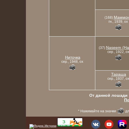
Маммо
(168)
гн., 1939, ox
Naseem (На
(37)
сер., 1922, o
Ниточка
сер., 1948, ox
Тараща
сер., 1937, o
От данной лошади в
По
* Нажимайте на значки
дл