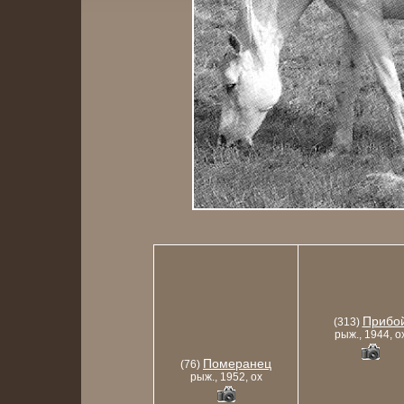
Прибо
(313)
рыж., 1944, o
Померанец
(76)
рыж., 1952, ox