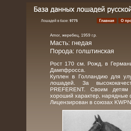
Главная
О пр
Лошадей в базе:
9775
Amor, жеребец, 1959 г.р.
Масть: гнедая
Порода: голштинская
Рост 170 см. Рожд. в Герман
Дампфросса.
Куплен в Голландию для ул
лошадей. За высококачес
PREFERENT. Своим детям 
хороший характер, нарядные
Лицензирован в союзах KWPN